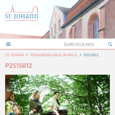
ST. JOHANN
POSAUNENKLÄNGE IM WALD
P2515812
P2515812