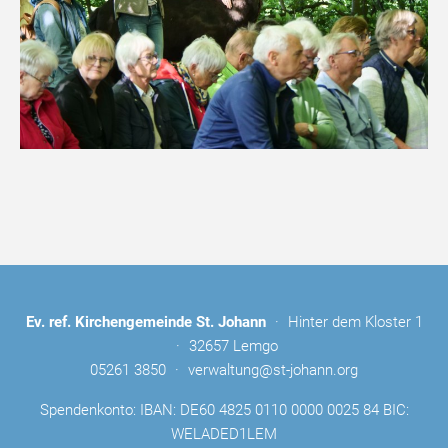
Ev. ref. Kirchengemeinde St. Johann
·
Hinter dem Kloster 1
·
32657 Lemgo
05261 3850
·
verwaltung@st-johann.org
Spendenkonto: IBAN: DE60 4825 0110 0000 0025 84 BIC:
WELADED1LEM