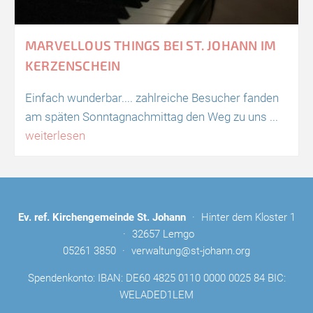
MARVELLOUS THINGS BEI ST. JOHANN IM
KERZENSCHEIN
Einfach wunderbar.... zahlreiche Besucher fanden
am späten Sonntagnachmittag den Weg zu uns ...
weiterlesen
Ev. ref. Kirchengemeinde St. Johann
·
Hinter dem Kloster 1
·
32657 Lemgo
05261 3850
·
verwaltung@st-johann.org
Spendenkonto: IBAN: DE60 4825 0110 0000 0025 84 BIC:
WELADED1LEM