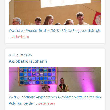
Was ist ein Wunder für dich/für Sie? Diese Frage beschäftigte
...
weiterlesen
3. August 2026
Akrobatik in Johann
Zwei wunderbare Angebote von Akrobaten verzauberten das
Publikum bei der ...
weiterlesen