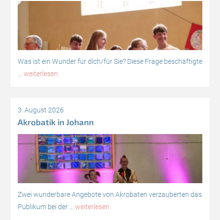
Was ist ein Wunder für dich/für Sie? Diese Frage beschäftigte
...
weiterlesen
3. August 2026
Akrobatik in Johann
Zwei wunderbare Angebote von Akrobaten verzauberten das
Publikum bei der ...
weiterlesen