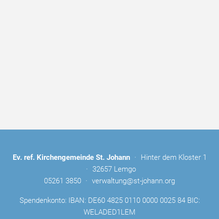
Ev. ref. Kirchengemeinde St. Johann
·
Hinter dem Kloster 1
·
32657 Lemgo
05261 3850
·
verwaltung@st-johann.org
Spendenkonto: IBAN: DE60 4825 0110 0000 0025 84 BIC:
WELADED1LEM