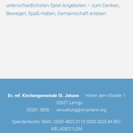
unterschiedlichsten Spiel-Angeboten – zum Denken,
Bewegen, Spaß-Haben, Gemeinschaft erleben.
Ev. ref. Kirchengemeinde St. Johann
·
Hinter dem Kloster 1
·
32657 Lemgo
05261 3850
·
verwaltung@st-johann.org
Spendenkonto: IBAN: DE60 4825 0110 0000 0025 84 BIC:
WELADED1LEM