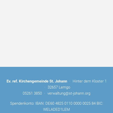
Ev. ref. Kirchengemeinde St. Johann
·
Hinter dem Kloster 1
·
32657 Lemgo
05261 3850
·
verwaltung@st-johann.org
Spendenkonto: IBAN: DE60 4825 0110 0000 0025 84 BIC:
WELADED1LEM