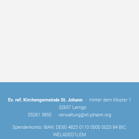
Ev. ref. Kirchengemeinde St. Johann
·
Hinter dem Kloster 1
·
32657 Lemgo
05261 3850
·
verwaltung@st-johann.org
Spendenkonto: IBAN: DE60 4825 0110 0000 0025 84 BIC:
WELADED1LEM